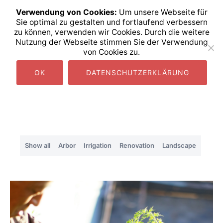
info@l-nenninger.de
0531 2 38 0 37
Verwendung von Cookies:
Um unsere Webseite für
Sie optimal zu gestalten und fortlaufend verbessern
Projects
Ludwig Nenninger GmbH
zu können, verwenden wir Cookies. Durch die weitere
seit 1949
Nutzung der Webseite stimmen Sie der Verwendung
von Cookies zu.
Home
/ Projects
OK
DATENSCHUTZERKLÄRUNG
Show all
Arbor
Irrigation
Renovation
Landscape