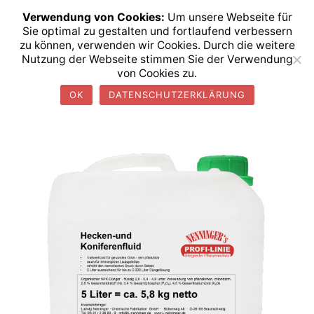
Skip
info@l-nenninger.de
0531 2 38 0 37
Verwendung von Cookies:
Um unsere Webseite für
to
Sie optimal zu gestalten und fortlaufend verbessern
Ludwig Nenninger GmbH
Tog
Search
content
zu können, verwenden wir Cookies. Durch die weitere
seit 1949
men
Nutzung der Webseite stimmen Sie der Verwendung
von Cookies zu.
OK
DATENSCHUTZERKLÄRUNG
Start
/
Bio-Dünger
/ Hecken- und Koniferenfluid 5 L