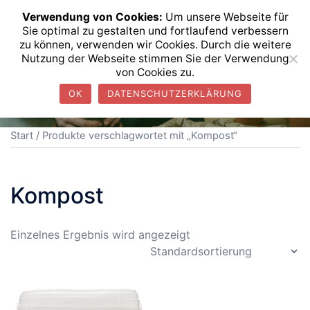
Skip
info@l-nenninger.de
0531 2 38 0 37
Verwendung von Cookies:
Um unsere Webseite für
to
Sie optimal zu gestalten und fortlaufend verbessern
Ludwig Nenninger GmbH
Tog
Search
content
zu können, verwenden wir Cookies. Durch die weitere
seit 1949
men
Nutzung der Webseite stimmen Sie der Verwendung
von Cookies zu.
OK
DATENSCHUTZERKLÄRUNG
Start
/ Produkte verschlagwortet mit „Kompost“
Kompost
Einzelnes Ergebnis wird angezeigt